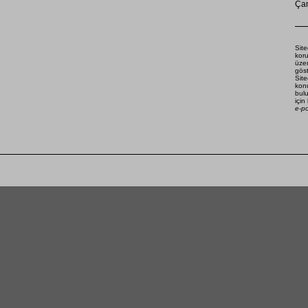
Çam
Site
koru
üze
göst
Site
konu
bulu
için
e-p