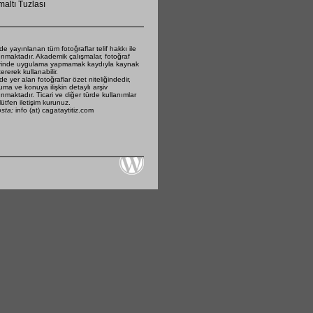
altı Tuzlası
de yayınlanan tüm fotoğraflar telif hakkı ile
nmaktadır. Akademik çalışmalar, fotoğraf
rinde uygulama yapmamak kaydıyla kaynak
ererek kullanabilir.
de yer alan fotoğraflar özet niteliğindedir,
ma ve konuya ilişkin detaylı arşiv
nmaktadır. Ticari ve diğer türde kullanımlar
 lütfen iletişim kurunuz.
osta;
info (at) cagataytitiz.com