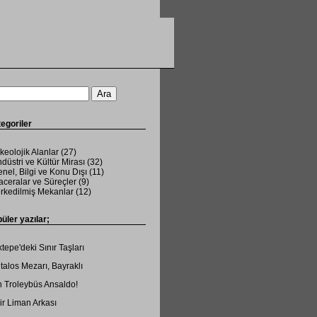
egoriler
keolojik Alanlar
(27)
düstri ve Kültür Mirası
(32)
nel, Bilgi ve Konu Dışı
(11)
ceralar ve Süreçler
(9)
rkedilmiş Mekanlar
(12)
üler yazılar;
tepe'deki Sınır Taşları
talos Mezarı, Bayraklı
 Troleybüs Ansaldo!
ir Liman Arkası