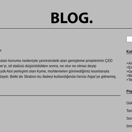
M
Kat
kalan konumu nedeniyle çevresindeki alan genişleme projelerinin ÇED
>Ar
’yi, sit statüsü düşürüldükten sonra, ne olur ne olmaz deyip
>En
üyük Aiol yerleşimi olan Kyme, muhtemelen görmediğimiz kısımlarıyla
>Ge
>Ma
ındaydı. Belki de Strabon bu ifadeyi kullandığında henüz Aigai’ye gitmemiş,
>Te
Pop
Gök
Tan
Son
İzm