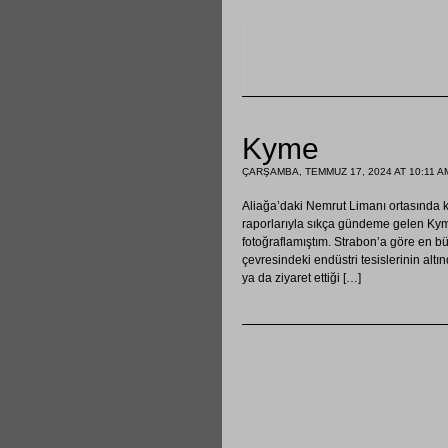
Kyme
ÇARŞAMBA, TEMMUZ 17, 2024 AT 10:11 A
Aliağa’daki Nemrut Limanı ortasında 
raporlarıyla sıkça gündeme gelen Kyme
fotoğraflamıştım. Strabon’a göre en b
çevresindeki endüstri tesislerinin alt
ya da ziyaret ettiği […]