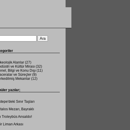
egoriler
keolojik Alanlar
(27)
düstri ve Kültür Mirası
(32)
nel, Bilgi ve Konu Dışı
(11)
ceralar ve Süreçler
(9)
rkedilmiş Mekanlar
(12)
üler yazılar;
tepe'deki Sınır Taşları
talos Mezarı, Bayraklı
 Troleybüs Ansaldo!
ir Liman Arkası