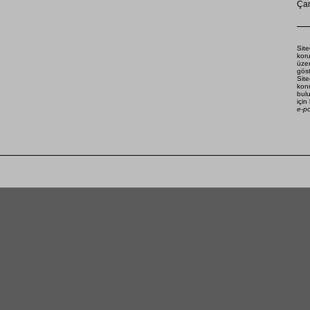
Çam
Site
koru
üze
göst
Site
konu
bulu
için
e-p