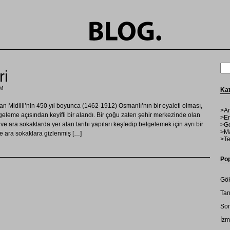
ri
PM
Kat
n Midilli’nin 450 yıl boyunca (1462-1912) Osmanlı’nın bir eyaleti olması,
>Ar
geleme açısından keyifli bir alandı. Bir çoğu zaten şehir merkezinde olan
>En
e ara sokaklarda yer alan tarihi yapıları keşfedip belgelemek için ayrı bir
>Ge
>Ma
de ara sokaklara gizlenmiş […]
>Te
Pop
Gök
Tan
Son
İzm