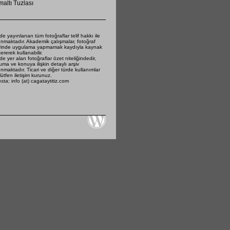
altı Tuzlası
de yayınlanan tüm fotoğraflar telif hakkı ile
nmaktadır. Akademik çalışmalar, fotoğraf
rinde uygulama yapmamak kaydıyla kaynak
ererek kullanabilir.
de yer alan fotoğraflar özet niteliğindedir,
ma ve konuya ilişkin detaylı arşiv
nmaktadır. Ticari ve diğer türde kullanımlar
 lütfen iletişim kurunuz.
osta;
info (at) cagataytitiz.com