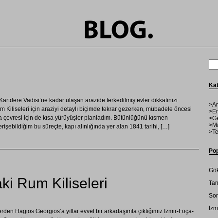
Kat
artdere Vadisi’ne kadar ulaşan arazide terkedilmiş evler dikkatinizi
>Ar
m Kiliseleri için araziyi detaylı biçimde tekrar gezerken, mübadele öncesi
>En
a çevresi için de kısa yürüyüşler planladım. Bütünlüğünü kısmen
>Ge
>Ma
erişebildiğim bu süreçte, kapı alınlığında yer alan 1841 tarihi, […]
>Te
Pop
Gök
ki Rum Kiliseleri
Tan
Son
İzm
rden Hagios Georgios’a yıllar evvel bir arkadaşımla çıktığımız İzmir-Foça-