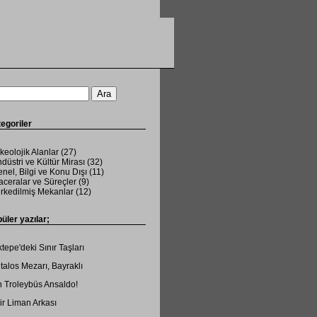
egoriler
keolojik Alanlar
(27)
düstri ve Kültür Mirası
(32)
nel, Bilgi ve Konu Dışı
(11)
ceralar ve Süreçler
(9)
rkedilmiş Mekanlar
(12)
üler yazılar;
tepe'deki Sınır Taşları
talos Mezarı, Bayraklı
 Troleybüs Ansaldo!
ir Liman Arkası