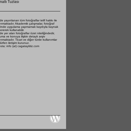
altı Tuzlası
de yayınlanan tüm fotoğraflar telif hakkı ile
nmaktadır. Akademik çalışmalar, fotoğraf
rinde uygulama yapmamak kaydıyla kaynak
ererek kullanabilir.
de yer alan fotoğraflar özet niteliğindedir,
ma ve konuya ilişkin detaylı arşiv
nmaktadır. Ticari ve diğer türde kullanımlar
 lütfen iletişim kurunuz.
osta;
info (at) cagataytitiz.com