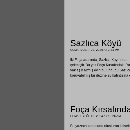
Sazlıca Köyü
CUMA, ŞUBAT 28, 2025 AT 3:34 PM
İki Foça arasında, Sazlıca Koyu’ndan K
çekmiştir. Bu yaz Foça Kırsalındaki Ru
yaklaşık altmış evin bulunduğu Sazlıc
koruyabilmiş bir düzine ev kalıntısına 
Foça Kırsalında
CUMA, EYLÜL 13, 2024 AT 10:26 AM
Bu yazının konusunu oluşturan kilisele