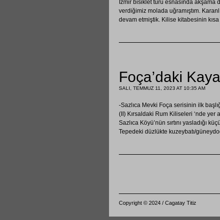
İzmir bisiklet turu esnasında akşama 
verdiğimiz molada uğramıştım. Karanl
devam etmiştik. Kilise kitabesinin kısa
Foça’daki Kaya
SALI, TEMMUZ 11, 2023 AT 10:35 AM
-Sazlıca Mevki Foça serisinin ilk başl
(II) Kırsaldaki Rum Kiliseleri ‘nde yer 
Sazlıca Köyü’nün sırtını yasladığı kü
Tepedeki düzlükte kuzeybatı/güneydoğ
Copyright © 2024 / Cagatay Titiz