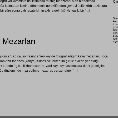
doğru yol kıvrımının üst kısmında müthiş manzarası olan bir noktada
Çam
ığa kalmadan İzmir’e dönmemiz gerektiğinden çevreyi üstünkörü gezip tura
 bir süre sonra çalınacağı kimin aklına gelir ki? Ne yazık, bir […]
Site
koru
üze
göst
Site
konu
bulu
 Mezarları
için
e-p
ığı önce Sazlıca, sonrasında Yeniköy’de fotoğrafladığım kaya mezarları. Foça
alan Aziz Ioannes (Yahya) Kilisesi ve terkedilmiş kule evlerin yer aldığı
çük tepede üç basit khamosorion, yani kaya oyması mezara denk gelmiştim.
u düzleminde inşa edilmiş mezarlar, benzer diğer […]