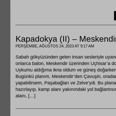
Kapadokya (II) – Meskendir
PERŞEMBE, AĞUSTOS 24, 2023 AT 9:17 AM
Sabah gökyüzünden gelen insan sesleriyle uya
onlarca balon, Meskendir üzerinden Uçhisar’a do
Uykumu aldığıma ikna oldum ve güneş doğarken ka
Bugünkü planım, Meskendir’den Çavuşin, oradan
yapabilirsem, Paşabağları ve Zelve’ydi. Bu plana
hazırlayıp, kamp alanı yakınındaki yol bağlantı
alanı, […]