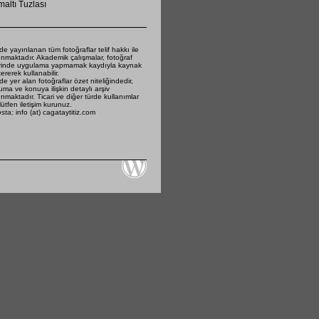
altı Tuzlası
de yayınlanan tüm fotoğraflar telif hakkı ile
nmaktadır. Akademik çalışmalar, fotoğraf
rinde uygulama yapmamak kaydıyla kaynak
ererek kullanabilir.
de yer alan fotoğraflar özet niteliğindedir,
ma ve konuya ilişkin detaylı arşiv
nmaktadır. Ticari ve diğer türde kullanımlar
 lütfen iletişim kurunuz.
osta;
info (at) cagataytitiz.com