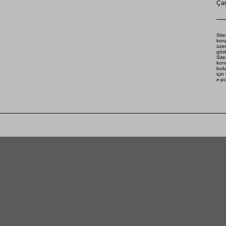
Çam
Site
koru
üze
göst
Site
konu
bulu
için
e-p