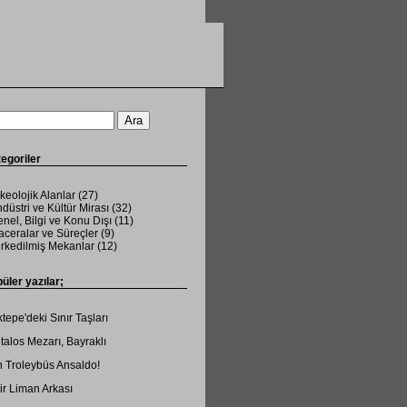
egoriler
keolojik Alanlar
(27)
düstri ve Kültür Mirası
(32)
nel, Bilgi ve Konu Dışı
(11)
ceralar ve Süreçler
(9)
rkedilmiş Mekanlar
(12)
üler yazılar;
tepe'deki Sınır Taşları
talos Mezarı, Bayraklı
 Troleybüs Ansaldo!
ir Liman Arkası