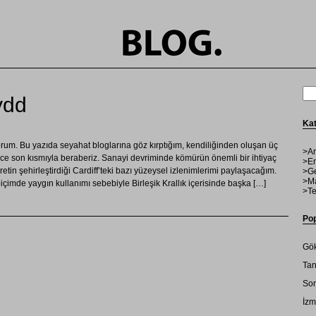
ydd
Kat
orum. Bu yazıda seyahat bloglarına göz kırptığım, kendiliğinden oluşan üç
>Ar
ce son kısmıyla beraberiz. Sanayi devriminde kömürün önemli bir ihtiyaç
>En
etin şehirleştirdiği Cardiff’teki bazı yüzeysel izlenimlerimi paylaşacağım.
>Ge
>Ma
biçimde yaygın kullanımı sebebiyle Birleşik Krallık içerisinde başka […]
>Te
Pop
Gök
Tan
Son
İzm