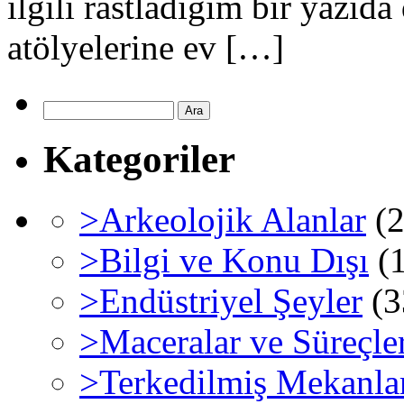
ilgili rastladığım bir yazıda
atölyelerine ev […]
Kategoriler
>Arkeolojik Alanlar
(2
>Bilgi ve Konu Dışı
(1
>Endüstriyel Şeyler
(3
>Maceralar ve Süreçle
>Terkedilmiş Mekanla