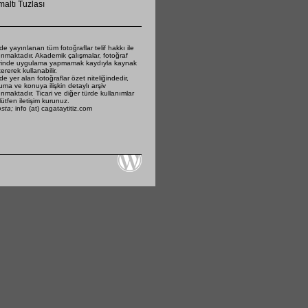
altı Tuzlası
de yayınlanan tüm fotoğraflar telif hakkı ile
nmaktadır. Akademik çalışmalar, fotoğraf
rinde uygulama yapmamak kaydıyla kaynak
ererek kullanabilir.
de yer alan fotoğraflar özet niteliğindedir,
ma ve konuya ilişkin detaylı arşiv
nmaktadır. Ticari ve diğer türde kullanımlar
 lütfen iletişim kurunuz.
osta;
info (at) cagataytitiz.com