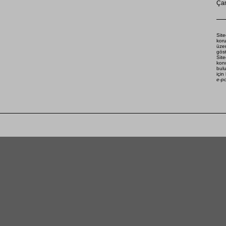
Çam
Site
koru
üze
göst
Site
konu
bulu
için
e-p