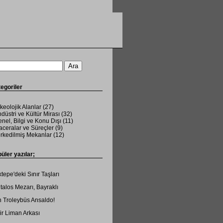
egoriler
keolojik Alanlar
(27)
düstri ve Kültür Mirası
(32)
nel, Bilgi ve Konu Dışı
(11)
ceralar ve Süreçler
(9)
rkedilmiş Mekanlar
(12)
üler yazılar;
tepe'deki Sınır Taşları
talos Mezarı, Bayraklı
 Troleybüs Ansaldo!
ir Liman Arkası