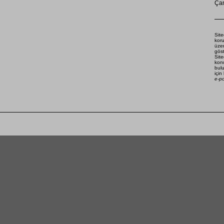
Çam
Site
koru
üze
göst
Site
konu
bulu
için
e-p