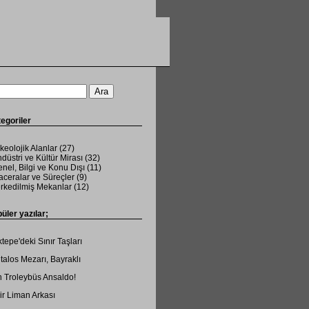
egoriler
keolojik Alanlar
(27)
düstri ve Kültür Mirası
(32)
nel, Bilgi ve Konu Dışı
(11)
ceralar ve Süreçler
(9)
rkedilmiş Mekanlar
(12)
üler yazılar;
tepe'deki Sınır Taşları
talos Mezarı, Bayraklı
 Troleybüs Ansaldo!
ir Liman Arkası