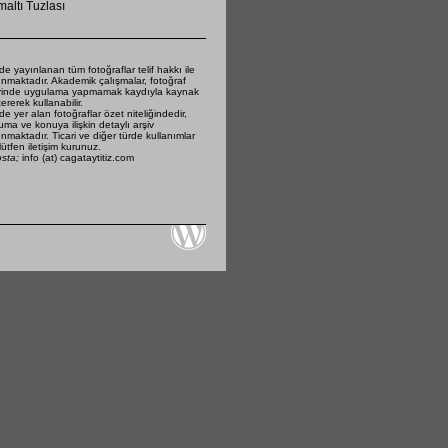
altı Tuzlası
de yayınlanan tüm fotoğraflar telif hakkı ile
nmaktadır. Akademik çalışmalar, fotoğraf
rinde uygulama yapmamak kaydıyla kaynak
ererek kullanabilir.
de yer alan fotoğraflar özet niteliğindedir,
ma ve konuya ilişkin detaylı arşiv
nmaktadır. Ticari ve diğer türde kullanımlar
 lütfen iletişim kurunuz.
osta;
info (at) cagataytitiz.com