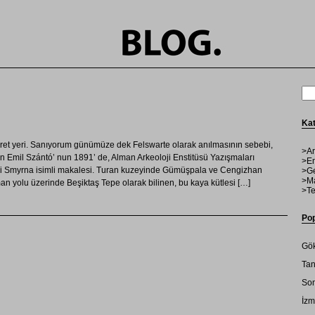
Kat
ezaret yeri. Sanıyorum günümüze dek Felswarte olarak anılmasının sebebi,
>Ar
an Emil Szántó’ nun 1891’ de, Alman Arkeoloji Enstitüsü Yazışmaları
>En
bei Smyrna isimli makalesi. Turan kuzeyinde Gümüşpala ve Cengizhan
>Ge
>Ma
an yolu üzerinde Beşiktaş Tepe olarak bilinen, bu kaya kütlesi […]
>Te
Pop
Gök
Tan
Son
İzm