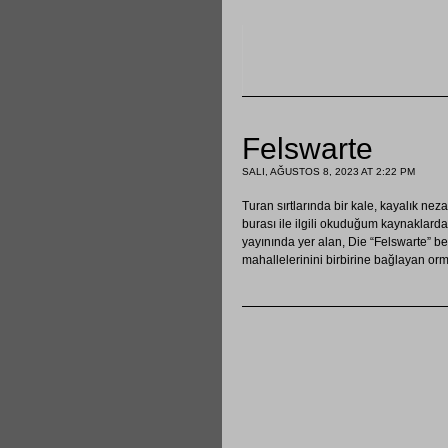
Felswarte
SALI, AĞUSTOS 8, 2023 AT 2:22 PM
Turan sırtlarında bir kale, kayalık n
burası ile ilgili okuduğum kaynaklard
yayınında yer alan, Die “Felswarte” 
mahallelerinini birbirine bağlayan orm