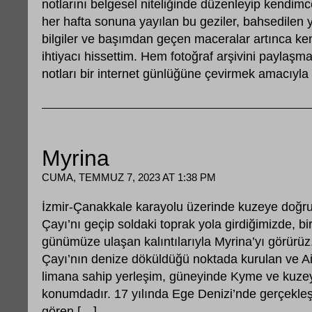
notlarını belgesel niteliğinde düzenleyip kendim
her hafta sonuna yayılan bu geziler, bahsedilen yer
bilgiler ve başımdan geçen maceralar artınca k
ihtiyacı hissettim. Hem fotoğraf arşivini paylaşma
notları bir internet günlüğüne çevirmek amacıyla
Myrina
CUMA, TEMMUZ 7, 2023 AT 1:38 PM
İzmir-Çanakkale karayolu üzerinde kuzeye doğru
Çayı’nı geçip soldaki toprak yola girdiğimizde, bir
günümüze ulaşan kalıntılarıyla Myrina’yı görürüz.
Çayı’nın denize döküldüğü noktada kurulan ve Aiol
limana sahip yerleşim, güneyinde Kyme ve kuze
konumdadır. 17 yılında Ege Denizi’nde gerçekl
gören […]