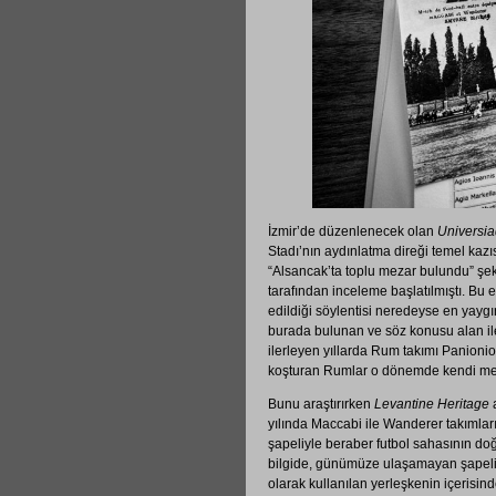
İzmir’de düzenlenecek olan
Universia
Stadı’nın aydınlatma direği temel kazıs
“Alsancak’ta toplu mezar bulundu” şek
tarafından inceleme başlatılmıştı. Bu 
edildiği söylentisi neredeyse en yaygın
burada bulunan ve söz konusu alan ile 
ilerleyen yıllarda Rum takımı Panioni
koşturan Rumlar o dönemde kendi meza
Bunu araştırırken
Levantine Heritage
a
yılında Maccabi ile Wanderer takımlar
şapeliyle beraber futbol sahasının do
bilgide, günümüze ulaşamayan şapelin
olarak kullanılan yerleşkenin içerisind