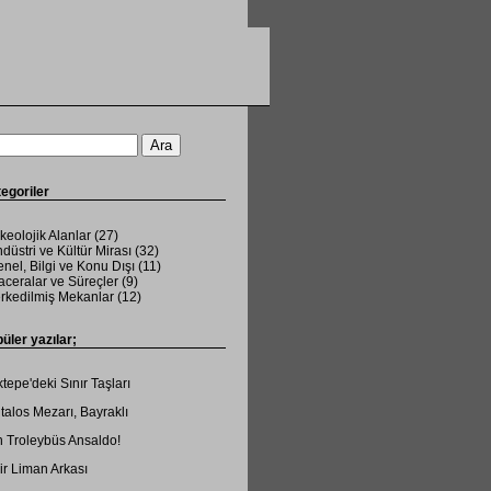
egoriler
keolojik Alanlar
(27)
düstri ve Kültür Mirası
(32)
nel, Bilgi ve Konu Dışı
(11)
ceralar ve Süreçler
(9)
rkedilmiş Mekanlar
(12)
üler yazılar;
tepe'deki Sınır Taşları
talos Mezarı, Bayraklı
 Troleybüs Ansaldo!
ir Liman Arkası