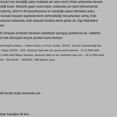
iryolu’nun kesiştiği yakın noktada yer alan semt, liman arkasında devam
ediği kısım. Mahalle gayri resmi adını, batısında yer alan Kahramanlar
vşirmiş. İzmir’in ilk karantinasına ev sahipliği yapan Mortakia adını,
 burada hayatını kaybedenlerin defnedildiği mezarlardan almış. Eski
lunun batısında, katlı otopark tarafına denk gelse de, Ege Mahallesi
yor.
li olmayan endüstri mirasları sebebiyle yavaşça şekillense de, vaktimin
i’nde dönüşüm birçok yönden hızla ilerliyor.
eHeritageFoundation
–
Andrew Simes ve Forum Üyeleri, 2010/11,
Osmanlı İmparatorluğu’nda
 Nergiz ÇELEN – 2019,
Alsancak Stadı’nda çok sayıda iskelet bulundu
– 31.12.2004 tarihli
2.2004 tarihli Milliyet Gazetesi,
Alsancak Stadı’nın altı iskeletlerle dolu çıktı
– 30.12.2004 tarihli
rihi
– Raif Nezihi – 1926/2001, İzBB Apikam Arşivi.
t
ntik kentin doğu kısmında yer…
rögar kapağını ilk kez…