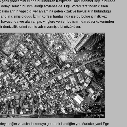
da şehir yönetimini elinde bulunduran Kâtipzâde Hacı Mehmet Bey’in burada
dolayı semtin bu ismi aldığı söylense de, Ligi Storari tarafından çizilen
bakımlarının yapıldığı yer anlamına gelen kızak ve havuzların bulunduğu
and’ın çizmiş olduğu İzmir Körfezi haritasında ise bu bölge için ilk kez
 havuzunda yer alan ahşap vinçlere verilen bu ismin darağacı kökeninden
r denizcilik terimi semte adını vermiş gibi gözüküyor.
kleyeceğim ve aslında konuyu getirmek istediğim yer Murtake, yani Ege