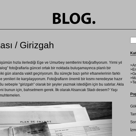
ası / Girizgah
Kat
nüşümün hızla ilerlediği Ege ve Umurbey semtlerini fotoğraflıyorum. Yirmi yıl
>Ar
alog” fotoğraflarla güncel ortak bir noktada buluşamayınca planlı bir
>En
ki gün alanda vakit geçiriyorum. Bu süreçte bazı şehir efsanelerinin farklı
>Ge
>Ma
 yenileri ile karşılaşıyorum. Fotoğrafların önemli bir kısmı neredeyse hazır
>Te
sebeple “girizgah” olarak bir şeyler yazmak istediğim için bu satırlar. Akla
beni bunun için, bahsetmem gerek. İlk olarak Alsancak Stadı desem? Yaşı
Pop
r muhtemelen.
Gök
Tan
Son
İzm