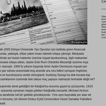
Çam
Site
koru
üze
göst
Site
konu
bulu
için
e-p
de 2005 Dünya Üniversite Yaz Oyunları
için tadilata giren Alsancak
ında, yaklaşık, elliye yakın insan iskeleti ortaya çıkmıştı. Medyada
linde yer bulan haberler üzerine inşaat durdurulmuş, ilgili makamlar
esnada ortaya atılan, stadın
Eski Rum Ortodoks Mezarlığı
üzerine inşa
 olanıydı. 1900’lü yılların başında İzmir-Aydın Demiryolu inşaatı için
gar sahası arasındaki boş arazide ara sıra futbol oynayan İngilizler,
os’un kurulmasına vesile olmuşlardı. Kurtuluş Savaşı’na dek burada top
rlıklarının üzerinde bile isteye maç yapıyor olamazdı herhalde değil mi?
rşivinde denk geldiğim bir fotoğraf bu durumu gayet iyi çözüyordu. 1919
ı arasında oynanan maçta çekilen fotoğrafta mezarlık, Michael Archon
ğu tarafında net bir şekilde gözüküyordu. Yine aynı kaynakta yer alan ek
 konumu, bir dönem Dokuz Eylül Üniversitesi Güzel Sanatlar Fakültesi
eydi.