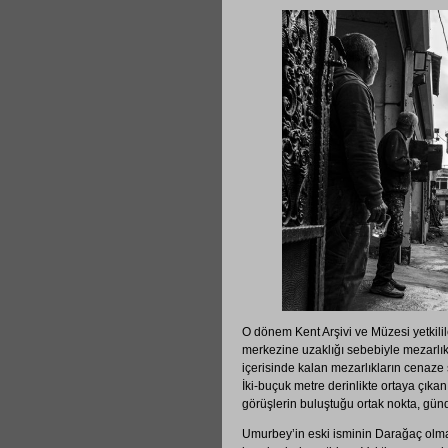
O dönem Kent Arşivi ve Müzesi yetkili
merkezine uzaklığı sebebiyle mezarlık
içerisinde kalan mezarlıkların cenaze sa
İki-buçuk metre derinlikte ortaya çıka
görüşlerin buluştuğu ortak nokta, g
Umurbey’in eski isminin Darağaç olması