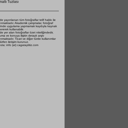
altı Tuzlası
de yayınlanan tüm fotoğraflar telif hakkı ile
nmaktadır. Akademik çalışmalar, fotoğraf
rinde uygulama yapmamak kaydıyla kaynak
ererek kullanabilir.
de yer alan fotoğraflar özet niteliğindedir,
ma ve konuya ilişkin detaylı arşiv
nmaktadır. Ticari ve diğer türde kullanımlar
 lütfen iletişim kurunuz.
osta;
info (at) cagataytitiz.com