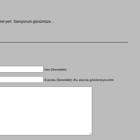
ezaret yeri. Sanıyorum günümüze…
İsim (Gereklidir)
E-posta (Gereklidir) -Bu alanda gözükmeyecektir