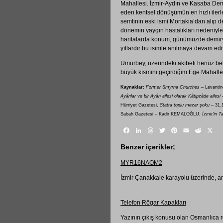
Mahallesi. İzmir-Aydın ve Kasaba Dem
eden kentsel dönüşümün en hızlı ilerl
semtinin eski ismi Mortakia’dan alıp de
dönemin yaygın hastalıkları nedeniyle
haritalarda konum, günümüzde demiryo
yıllardır bu isimle anılmaya devam edi
Umurbey, üzerindeki akıbeti henüz bel
büyük kısmını geçirdiğim Ege Mahalles
Kaynaklar:
Former Smyrna Churches
– Levantin
Ayânlar ve bir Ayân ailesi olarak Kâtipzâde ailesi
–
Hürriyet Gazetesi,
Statta toplu mezar şoku
– 31.1
Sabah Gazetesi – Kadir KEMALOĞLU,
İzmir’in Ta
Facebook
LinkedIn
Threads
Twitter
Pinterest
Email
Reddi
X
Benzer içerikler;
MYR16NAOM2
İzmir Çanakkale karayolu üzerinde, a
Telefon Rögar Kapakları
Yazının çıkış konusu olan Osmanlıca 