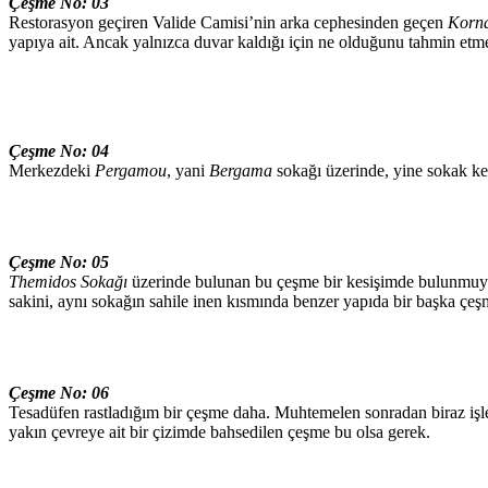
Çeşme No: 03
Restorasyon geçiren Valide Camisi’nin arka cephesinden geçen
Korna
yapıya ait. Ancak yalnızca duvar kaldığı için ne olduğunu tahmin etm
Çeşme No: 04
Merkezdeki
Pergamou
, yani
Bergama
sokağı üzerinde, yine sokak ke
Çeşme No: 05
Themidos Sokağı
üzerinde bulunan bu çeşme bir kesişimde bulunmuyor
sakini, aynı sokağın sahile inen kısmında benzer yapıda bir başka çeşmen
Çeşme No: 06
Tesadüfen rastladığım bir çeşme daha. Muhtemelen sonradan biraz i
yakın çevreye ait bir çizimde bahsedilen çeşme bu olsa gerek.