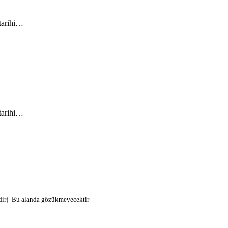
 tarihi…
 tarihi…
dir) -Bu alanda gözükmeyecektir