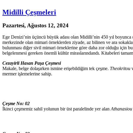
Midilli Çeşmeleri
Pazartesi, Ağustos 12, 2024
Ege Denizi’nin üçüncü büyük adası olan Midilli’nin 450 yıl boyunca (1
merkezinde olan mimari örneklerden ziyade, az bilinen ve ara sokaklard
bulunması diğer sivil mimari örneklerine göre daha zor olduğu için bu 
belgelenmesi gereken önemli kültür miraslarındandı. Kitabeleri tamamen
Cezayirli Hasan Paşa Çeşmesi
Makale, belge dolaşırken ismine erişebildiğim tek çeşme.
Theokritou
mermer işlemelerine sahip.
Çeşme No: 02
İkinci çeşmemiz sahil yolunun bir üst paralelinde yer alan
Athanasiou 