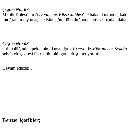
Çeşme No: 07
Midilli Kalesi’nin
Navmachias Ellis Caddesi
‘ne bakan tarafında, kal
fotoğraflarda yamaç içerisine gömülü olduğundan görsel açıdan daha 
Çeşme No: 08
Orijinalliğinden pek emin olamadığım,
Ermou
ile
Mitropoleos Sokağı
sebebiyle çok eski bir tarihi olduğunu düşünmüyorum.
Devam edecek…
Facebook
LinkedIn
Threads
Twitter
Pinterest
Email
Reddit
X
Benzer içerikler;