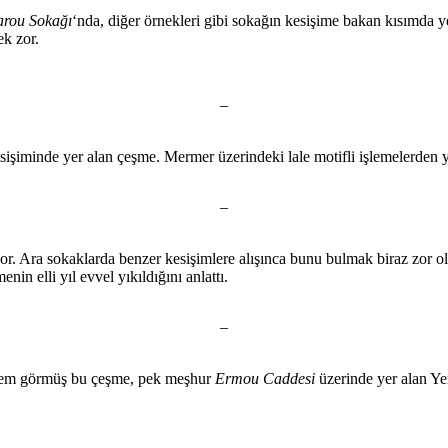
rou Sokağı
‘nda, diğer örnekleri gibi sokağın kesişime bakan kısımda ye
ek zor.
–
sişiminde yer alan çeşme. Mermer üzerindeki lale motifli işlemelerden
–
. Ara sokaklarda benzer kesişimlere alışınca bunu bulmak biraz zor o
in elli yıl evvel yıkıldığını anlattı.
–
şlem görmüş bu çeşme, pek meşhur
Ermou Caddesi
üzerinde yer alan Ye
–