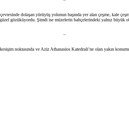
e çevresinde dolaşan yürüyüş yolunun başında yer alan çeşme, kale çeşm
güzel gözüküyordu. Şimdi ise müzelerin bahçelerindeki yalnız büyük ob
–
kesişim noktasında ve Aziz Athanasios Katedrali’ne olan yakın konumu 