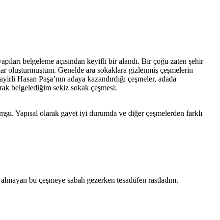
ıları belgeleme açısından keyifli bir alandı. Bir çoğu zaten şehir
talar oluşturmuştum. Genelde ara sokaklara gizlenmiş çeşmelerin
ezayirli Hasan Paşa’nın adaya kazandırdığı çeşmeler, adada
larak belgelediğim sekiz sokak çeşmesi;
omşu. Yapısal olarak gayet iyi durumda ve diğer çeşmelerden farklı
er almayan bu çeşmeye sabah gezerken tesadüfen rastladım.