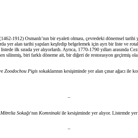
462-1912) Osmanlı’nın bir eyaleti olması, çevredeki dönemsel tarihi yap
a yer alan tarihi yapıları keşfedip belgelemek için ayrı bir liste ve ro
listede ilk sırada yer alıyorlardı. Ayrıca, 1770-1790 yılları arasında C
 silinmiş, biri farklı döneme ait, bir diğeri de restorasyon geçirmiş o
ve
Zoodochou Pigis
sokaklarının kesişiminde yer alan çınar ağacı ile k
–
Mitrelia Sokağı
‘nın
Komninaki
ile kesişiminde yer alıyor. Listemde y
–