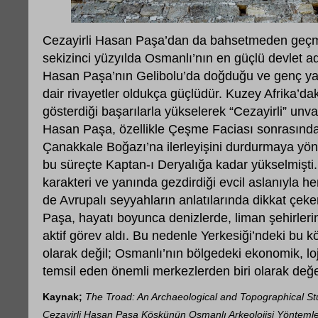
Cezayirli Hasan Paşa’dan da bahsetmeden geç
sekizinci yüzyılda Osmanlı’nın en güçlü devlet a
Hasan Paşa’nın Gelibolu’da doğduğu ve genç yaş
dair rivayetler oldukça güçlüdür. Kuzey Afrika’dak
gösterdiği başarılarla yükselerek “Cezayirli” un
Hasan Paşa, özellikle Çeşme Faciası sonrasın
Çanakkale Boğazı’na ilerleyişini durdurmaya yöne
bu süreçte Kaptan-ı Deryalığa kadar yükselmişti. 
karakteri ve yanında gezdirdiği evcil aslanıyl
de Avrupalı seyyahların anlatılarında dikkat çek
Paşa, hayatı boyunca denizlerde, liman şehirleri
aktif görev aldı. Bu nedenle Yerkesiği’ndeki bu k
olarak değil; Osmanlı’nın bölgedeki ekonomik, loji
temsil eden önemli merkezlerden biri olarak değ
Kaynak;
The Troad: An Archaeological and Topographical St
Cezayirli Hasan Paşa Köşkünün Osmanlı Arkeolojisi Yöntemle