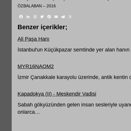
ÖZBALABAN – 2016
Facebook
LinkedIn
Threads
Twitter
Pinterest
Email
Reddit
X
Benzer içerikler;
Ali Paşa Hanı
İstanbul'un Küçükpazar semtinde yer alan hanı
MYR16NAOM2
İzmir Çanakkale karayolu üzerinde, antik kenti
Kapadokya (II) - Meskendir Vadisi
Sabah gökyüzünden gelen insan sesleriyle uya
onlarca…