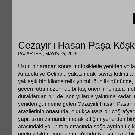
Cezayirli Hasan Paşa Köş
PAZARTESI, MAYIS 25, 2026
Uzun bir aradan sonra motosikletle yeniden yoll
Anadolu ve Gelibolu yakasındaki savaş kalıntıları
yaklaşık bin kilometrelik yolculuğun ilk gününde, 
geçen rotam üzerinde birkaç önemli noktada mol
duraklardan biri de, son yıllarda yakınına kadar 
yeniden gündeme gelen Cezayirli Hasan Paşa’nı
arazilerinin ortasında, oldukça ıssız bir coğrafy
yapı, uzun zamandır merak ettiğim yerlerden biriy
arasındaki yolun tam ortasında sağa ayrılan üç k
geçip köşkün yanına vardığımda ise, yalnızca bir 