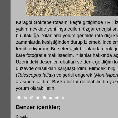
Karagöl-Göktepe rotasını keşfe gittiğimde TRT İz
yakın mevkide yeni inşa edilen rüzgar enerjisi sa
bu ufaklığa. Yılanlarla yolum genelde rota dışı k
zamanlarda kesiştiğinden durup izlemek, incele
tercih ediyorum. Bu sefer açık bir alanda denk g
kare fotoğraf almak istedim. Yılanlar hakkında aç
Üzerindeki desenler, ebatları ve denk geldiğim l
düzeyde olasılıkları karşılaştırdım. Elimdeki bilgil
(
Telescopus fallax
) ve şeritli engerek (
Montiviper
arasında kaldım. Başka bir tür de olabilir, bu yaz
yorum olarak iletin.
Facebook
LinkedIn
Threads
Twitter
Pinterest
Email
Reddit
X
Benzer içerikler;
İğneada