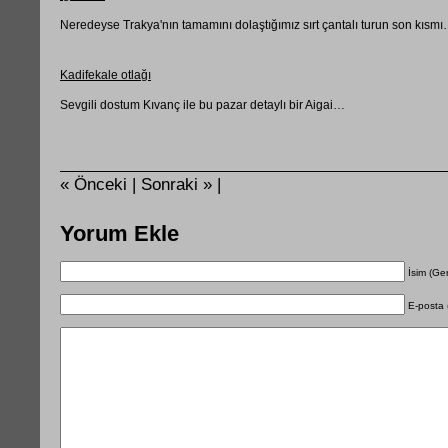
Neredeyse Trakya'nın tamamını dolaştığımız sırt çantalı turun son kısm
Kadifekale otlağı
Sevgili dostum Kıvanç ile bu pazar detaylı bir Aigai…
« Önceki |
Sonraki » |
Yorum Ekle
İsim (Ger
E-posta 