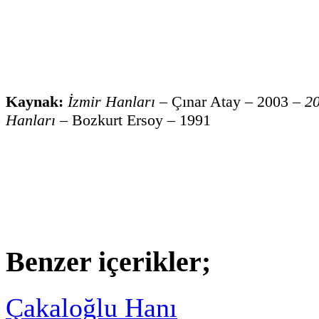
Kaynak:
İzmir Hanları
– Çınar Atay – 2003 –
20
Hanları
– Bozkurt Ersoy – 1991
Facebook
LinkedIn
Threads
Twitter
Pinterest
Email
Reddit
X
Benzer içerikler;
Çakaloğlu Hanı