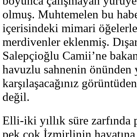
boyunca çalışmayan yürüye
olmuş. Muhtemelen bu haber
içerisindeki mimari öğeler
merdivenler eklenmiş. Dışa
Salepçioğlu Camii’ne bakan 
havuzlu sahnenin önünden y
karşılaşacağınız görüntüd
değil.
Elli-iki yıllık süre zarfınd
pek çok İzmirlinin hayatına