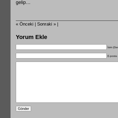
gelip…
« Önceki |
Sonraki » |
Yorum Ekle
İsim (Ger
E-posta 