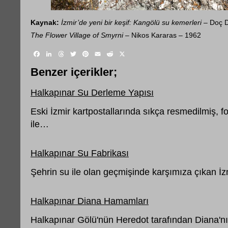
Kaynak:
İzmir’de yeni bir keşif: Kangölü su kemerleri
– Doç D
The Flower Village of Smyrni
– Nikos Kararas – 1962
Facebook
LinkedIn
Threads
Twitter
Pinterest
Email
Reddit
X
Benzer içerikler;
Halkapınar Su Derleme Yapısı
Eski İzmir kartpostallarında sıkça resmedilmiş, 
ile…
Halkapınar Su Fabrikası
Şehrin su ile olan geçmişinde karşımıza çıkan İ
Halkapınar Diana Hamamları
Halkapınar Gölü'nün Heredot tarafından Diana'nın 