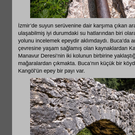
İzmir’de suyun serüvenine dair karşıma çıkan a
ulaşabilmiş iyi durumdaki su hatlarından biri ola
yolunu incelemek epeydir aklımdaydı. Buca’da a
çevresine yaşam sağlamış olan kaynaklardan Kan
Manavur Deresi’nin iki kolunun birbirine yaklaştı
mağaralardan çıkmakta. Buca’nın küçük bir kö
Kangöl’ün epey bir payı var.