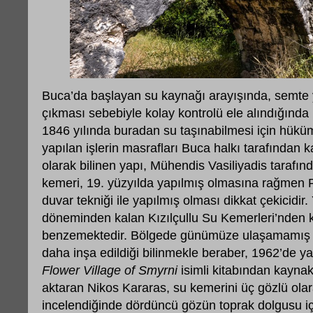
Buca’da başlayan su kaynağı arayışında, semte 
çıkması sebebiyle kolay kontrolü ele alındığında
1846 yılında buradan su taşınabilmesi için hüküme
yapılan işlerin masrafları Buca halkı tarafından ka
olarak bilinen yapı, Mühendis Vasiliyadis tarafın
kemeri, 19. yüzyılda yapılmış olmasına rağmen 
duvar tekniği ile yapılmış olması dikkat çekicidir
döneminden kalan Kızılçullu Su Kemerleri’nden
benzemektedir. Bölgede günümüze ulaşamamış 
daha inşa edildiği bilinmekle beraber, 1962’de y
Flower Village of Smyrni
isimli kitabından kaynak
aktaran Nikos Kararas, su kemerini üç gözlü olar
incelendiğinde dördüncü gözün toprak dolgusu içe